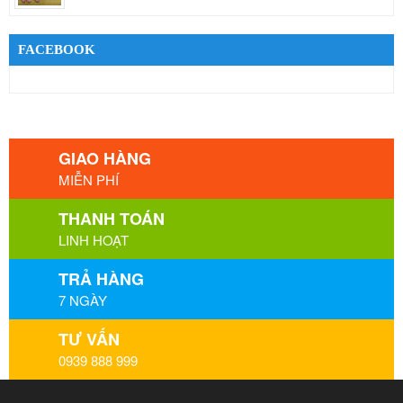
FACEBOOK
GIAO HÀNG
MIỄN PHÍ
THANH TOÁN
LINH HOẠT
TRẢ HÀNG
7 NGÀY
TƯ VẤN
0939 888 999