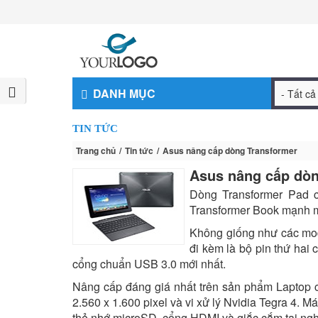
DANH MỤC
TIN TỨC
Trang chủ
Tin tức
Asus nâng cấp dòng Transformer
Asus nâng cấp dòn
Dòng Transformer Pad c
Transformer Book mạnh mẽ
Không giống như các mod
đi kèm là bộ pin thứ hai 
cổng chuẩn USB 3.0 mới nhất.
Nâng cấp đáng giá nhất trên sản phẩm Laptop c
2.560 x 1.600 pixel và vi xử lý Nvidia Tegra 4.
thẻ nhớ microSD, cổng HDMI và giắc cắm tai ngh