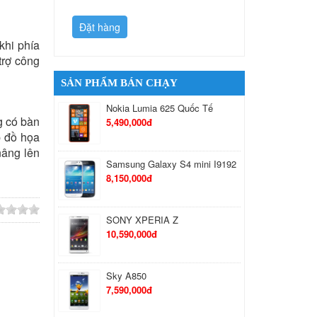
Đặt hàng
Đặt hàng
khi phía
trợ công
SẢN PHẨM BÁN CHẠY
Nokia Lumia 625 Quốc Tế
g có bàn
5,490,000đ
p đồ họa
nâng lên
Samsung Galaxy S4 mini I9192
8,150,000đ
SONY XPERIA Z
10,590,000đ
Sky A850
7,590,000đ