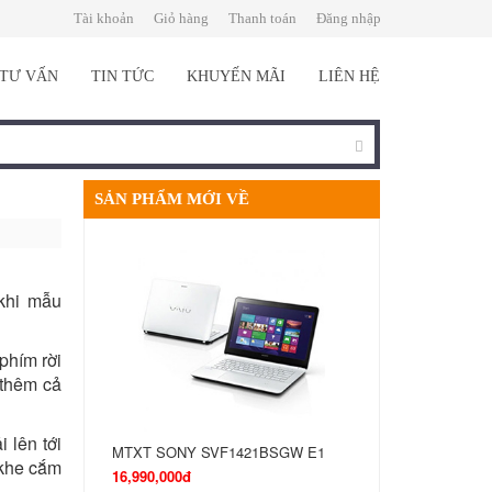
Tài khoản
Giỏ hàng
Thanh toán
Đăng nhập
TƯ VẤN
TIN TỨC
KHUYẾN MÃI
LIÊN HỆ
SẢN PHẨM MỚI VỀ
 khi mẫu
phím rời
 thêm cả
 lên tới
MTXT SONY SVF1421BSGW E1
Nokia Lumia 1
 khe cắm
16,990,000đ
15,990,000đ