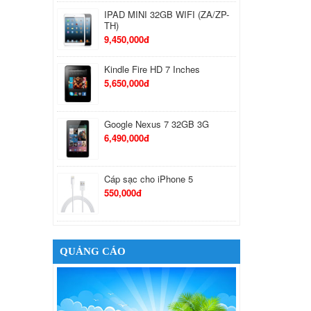
IPAD MINI 32GB WIFI (ZA/ZP-
TH)
9,450,000đ
Kindle Fire HD 7 Inches
5,650,000đ
Google Nexus 7 32GB 3G
6,490,000đ
Cáp sạc cho iPhone 5
550,000đ
Tai Nghe Bluetooth Samsung
650,000đ
QUẢNG CÁO
Tai nghe Stereo Sony MH710
410,000đ