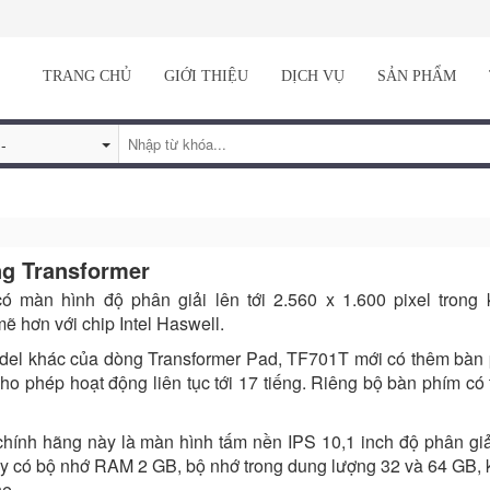
TRANG CHỦ
GIỚI THIỆU
DỊCH VỤ
SẢN PHẨM
g Transformer
ó màn hình độ phân giải lên tới 2.560 x 1.600 pixel trong
 hơn với chip Intel Haswell.
el khác của dòng Transformer Pad, TF701T mới có thêm bàn 
cho phép hoạt động liên tục tới 17 tiếng. Riêng bộ bàn phím có
hính hãng này là màn hình tấm nền IPS 10,1 inch độ phân giải
 Máy có bộ nhớ RAM 2 GB, bộ nhớ trong dung lượng 32 và 64 GB,
e.