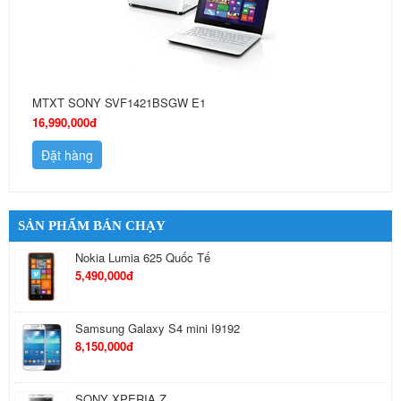
MTXT SONY SVF1421BSGW E1
16,990,000đ
Đặt hàng
SẢN PHẨM BÁN CHẠY
Nokia Lumia 625 Quốc Tế
5,490,000đ
Samsung Galaxy S4 mini I9192
8,150,000đ
SONY XPERIA Z