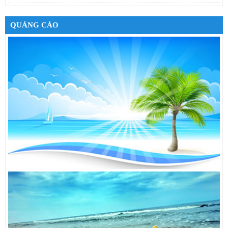
Tai Nghe Bluetooth Samsung
650,000đ
QUẢNG CÁO
Tai nghe Stereo Sony MH710
410,000đ