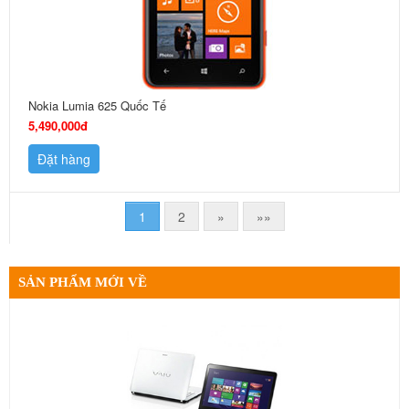
Nokia Lumia 625 Quốc Tế
5,490,000đ
Đặt hàng
1
2
»
»»
SẢN PHẨM MỚI VỀ