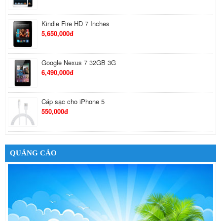
Kindle Fire HD 7 Inches
5,650,000đ
Google Nexus 7 32GB 3G
6,490,000đ
Cáp sạc cho iPhone 5
550,000đ
Tai Nghe Bluetooth Samsung
650,000đ
QUẢNG CÁO
Tai nghe Stereo Sony MH710
410,000đ