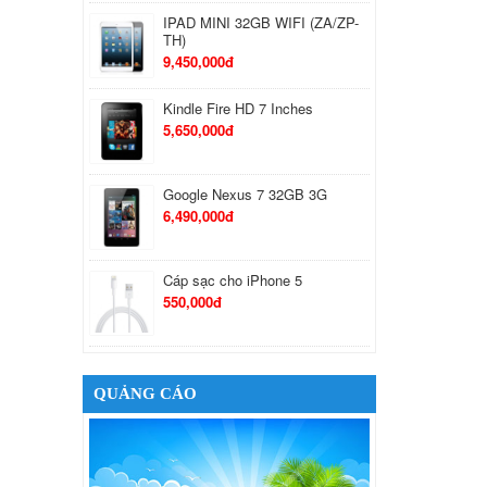
IPAD MINI 32GB WIFI (ZA/ZP-
TH)
9,450,000đ
Kindle Fire HD 7 Inches
5,650,000đ
Google Nexus 7 32GB 3G
6,490,000đ
Cáp sạc cho iPhone 5
550,000đ
Tai Nghe Bluetooth Samsung
650,000đ
QUẢNG CÁO
Tai nghe Stereo Sony MH710
410,000đ