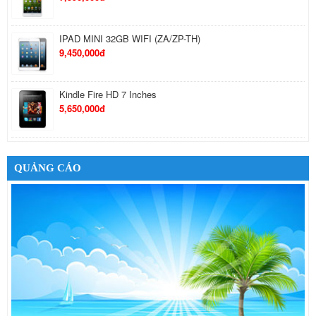
IPAD MINI 32GB WIFI (ZA/ZP-TH)
9,450,000đ
Kindle Fire HD 7 Inches
5,650,000đ
Google Nexus 7 32GB 3G
6,490,000đ
QUẢNG CÁO
Cáp sạc cho iPhone 5
550,000đ