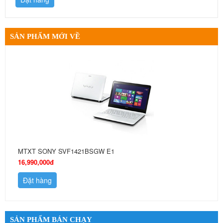
SẢN PHẨM MỚI VỀ
MTXT SONY SVF1421BSGW E1
16,990,000đ
Đặt hàng
SẢN PHẨM BÁN CHẠY