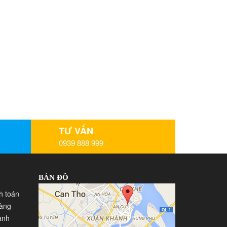
TƯ VẤN
0939 888 999
BẢN ĐỒ
h toán
hàng
ành