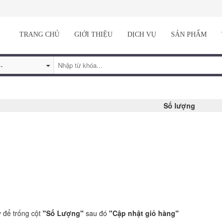
TRANG CHỦ
GIỚI THIỆU
DỊCH VỤ
SẢN PHẨM
Số lượng
 để trống cột
"Số Lượng"
sau đó
"Cập nhật giỏ hàng"