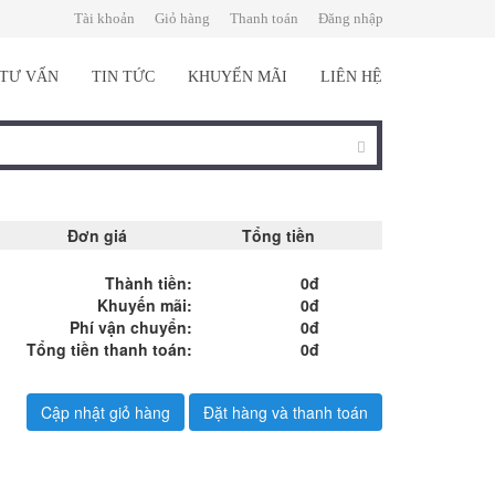
Tài khoản
Giỏ hàng
Thanh toán
Đăng nhập
TƯ VẤN
TIN TỨC
KHUYẾN MÃI
LIÊN HỆ
Đơn giá
Tổng tiền
Thành tiền:
0đ
Khuyến mãi:
0đ
Phí vận chuyển:
0đ
Tổng tiền thanh toán:
0đ
Cập nhật giỏ hàng
Đặt hàng và thanh toán