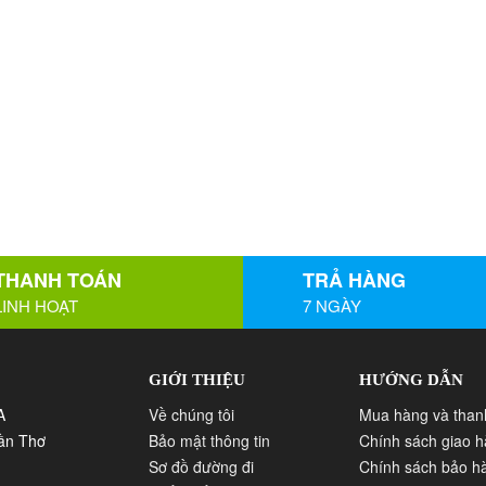
THANH TOÁN
TRẢ HÀNG
LINH HOẠT
7 NGÀY
GIỚI THIỆU
HƯỚNG DẪN
A
Về chúng tôi
Mua hàng và than
Cần Thơ
Bảo mật thông tin
Chính sách giao 
Sơ đồ đường đi
Chính sách bảo h