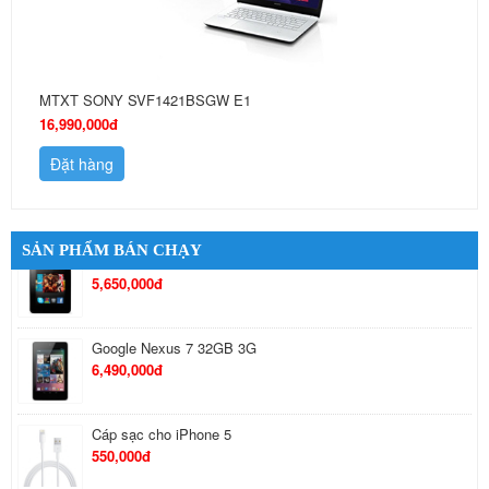
MTXT SONY SVF1421BSGW E1
16,990,000đ
Đặt hàng
SẢN PHẨM BÁN CHẠY
Tai Nghe Bluetooth Samsung
650,000đ
Tai nghe Stereo Sony MH710
410,000đ
Nokia Lumia 625 Quốc Tế
5,490,000đ