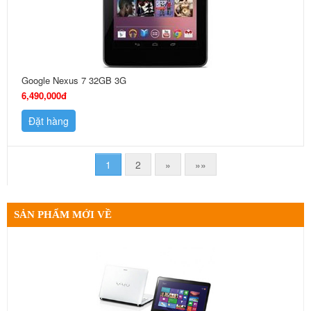
Google Nexus 7 32GB 3G
6,490,000đ
Đặt hàng
1
2
»
»»
SẢN PHẨM MỚI VỀ