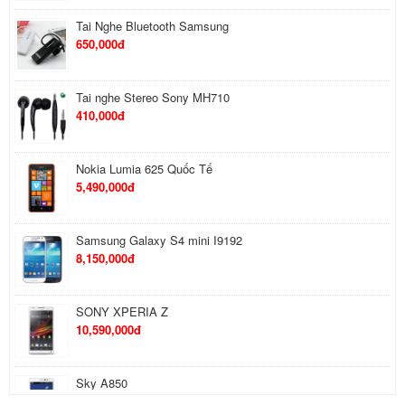
Samsung Galaxy S4 mini I9192
8,150,000đ
SONY XPERIA Z
10,590,000đ
Sky A850
7,590,000đ
IPAD MINI 32GB WIFI (ZA/ZP-TH)
9,450,000đ
Kindle Fire HD 7 Inches
5,650,000đ