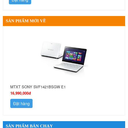
SẢN PHẨM MỚI VỀ
MTXT SONY SVF1421BSGW E1
16,990,000đ
Đặt hàng
SẢN PHẨM BÁN CHẠY