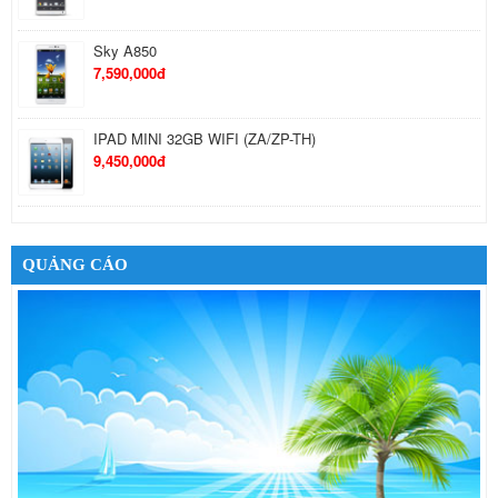
IPAD MINI 32GB WIFI (ZA/ZP-TH)
9,450,000đ
Kindle Fire HD 7 Inches
5,650,000đ
Google Nexus 7 32GB 3G
6,490,000đ
QUẢNG CÁO
Cáp sạc cho iPhone 5
550,000đ