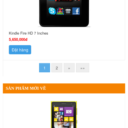
Kindle Fire HD 7 Inches
5,650,000đ
Đặt hàng
1
2
»
»»
SẢN PHẨM MỚI VỀ