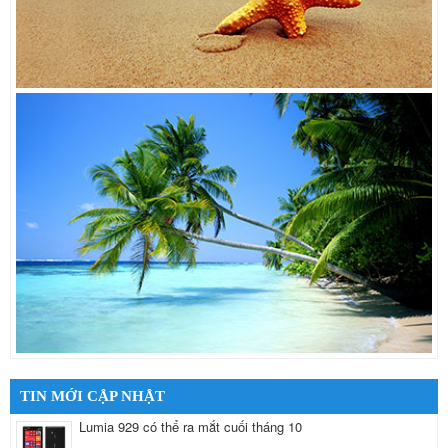
TIN MỚI CẬP NHẬT
Lumia 929 có thể ra mắt cuối tháng 10