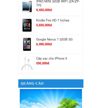
IPAD MINI 32GB WIFI (ZA/ZP-
TH)
9,450,000đ
Kindle Fire HD 7 Inches
5,650,000đ
Google Nexus 7 32GB 3G
6,490,000đ
Cáp sạc cho iPhone 5
550,000đ
Tai Nghe Bluetooth Samsung
650,000đ
QUẢNG CÁO
Tai nghe Stereo Sony MH710
410,000đ