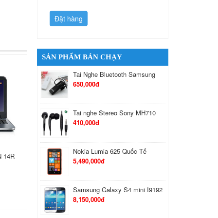
Đặt hàng
Đặt hàng
SẢN PHẨM BÁN CHẠY
Tai Nghe Bluetooth Samsung
650,000đ
Tai nghe Stereo Sony MH710
410,000đ
Nokia Lumia 625 Quốc Tế
 14R
5,490,000đ
Samsung Galaxy S4 mini I9192
8,150,000đ