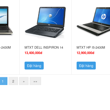
5-2430M
MTXT DELL INSPIRON 14
MTXT HP I5-2430M
13,400,000đ
12,900,000đ
Đặt hàng
Đặt hàng
1
2
»
»»