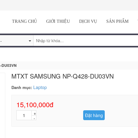
TRANG CHỦ
GIỚI THIỆU
DỊCH VỤ
SẢN PHẨM
8-DU03VN
MTXT SAMSUNG NP-Q428-DU03VN
Laptop
Danh mục:
15,100,000đ
Đặt hàng