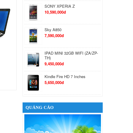
SONY XPERIA Z
10,590,000đ
Sky A850
7,590,000đ
IPAD MINI 32GB WIFI (ZA/ZP-
TH)
9,450,000đ
Kindle Fire HD 7 Inches
5,650,000đ
Google Nexus 7 32GB 3G
6,490,000đ
QUẢNG CÁO
Cáp sạc cho iPhone 5
550,000đ