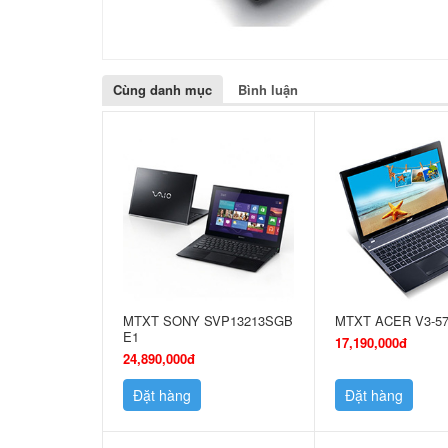
Cùng danh mục
Bình luận
MTXT SONY SVP13213SGB
MTXT ACER V3-5
E1
17,190,000đ
24,890,000đ
Đặt hàng
Đặt hàng