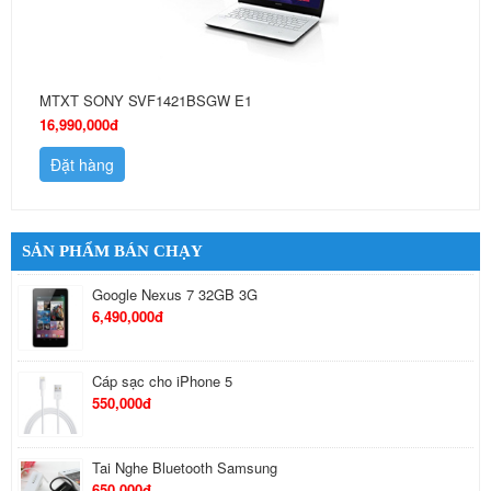
MTXT SONY SVF1421BSGW E1
16,990,000đ
Đặt hàng
SẢN PHẨM BÁN CHẠY
Tai Nghe Bluetooth Samsung
650,000đ
Tai nghe Stereo Sony MH710
410,000đ
Nokia Lumia 625 Quốc Tế
5,490,000đ