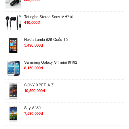
Samsung Galaxy S4 mini I9192
8,150,000đ
SONY XPERIA Z
10,590,000đ
Sky A850
7,590,000đ
IPAD MINI 32GB WIFI (ZA/ZP-TH)
9,450,000đ
Kindle Fire HD 7 Inches
5,650,000đ