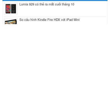
Lumia 929 có thể ra mắt cuối tháng 10
So cấu hình Kindle Fire HDX với iPad Mini
HP Envy 17 bước đột phá mới, điều khiển Laptop bằng
chuyển động
Asus nâng cấp dòng Transformer
Những tính năng mới trên LG G2
FACEBOOK