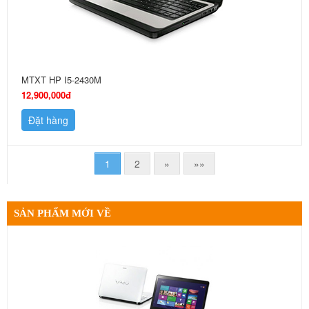
MTXT HP I5-2430M
12,900,000đ
Đặt hàng
1
2
»
»»
SẢN PHẨM MỚI VỀ