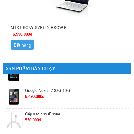
MTXT SONY SVF1421BSGW E1
16,990,000đ
Đặt hàng
SẢN PHẨM BÁN CHẠY
Tai Nghe Bluetooth Samsung
650,000đ
Tai nghe Stereo Sony MH710
410,000đ
Nokia Lumia 625 Quốc Tế
5,490,000đ