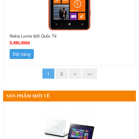
Nokia Lumia 625 Quốc Tế
5,490,000đ
Đặt hàng
1
2
»
»»
SẢN PHẨM MỚI VỀ