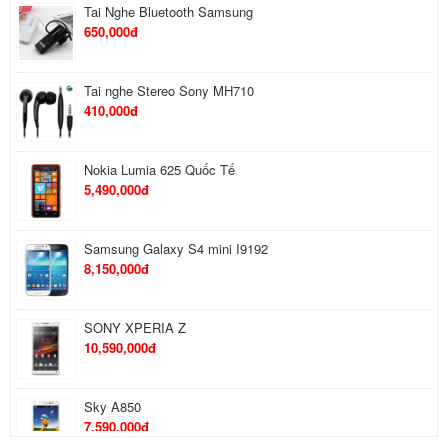
Samsung Galaxy S4 mini I9192
8,150,000đ
SONY XPERIA Z
10,590,000đ
Sky A850
7,590,000đ
IPAD MINI 32GB WIFI (ZA/ZP-TH)
9,450,000đ
Kindle Fire HD 7 Inches
5,650,000đ